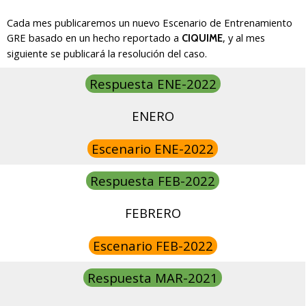
Cada mes publicaremos un nuevo Escenario de Entrenamiento
GRE basado en un hecho reportado a
, y a
l mes
CIQUIME
siguiente se publicará la resolución del caso.
Respuesta ENE-2022
ENERO
Escenario ENE-2022
Respuesta FEB-2022
FEBRERO
Escenario FEB-2022
Respuesta MAR-2021