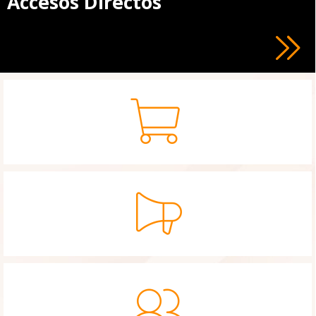
Accesos Directos